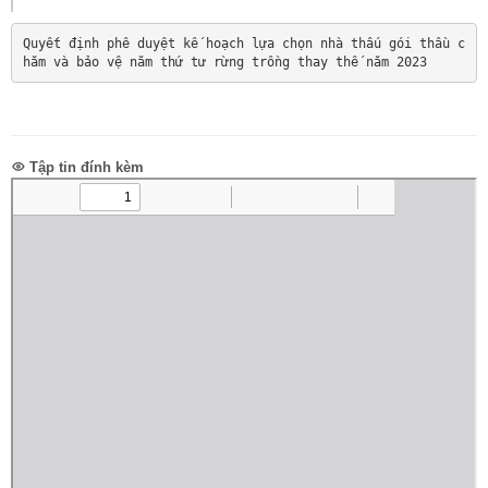
Quyết định phê duyệt kế hoạch lựa chọn nhà thấu gói thầu c
hăm và bảo vệ năm thứ tư rừng trồng thay thế năm 2023
Tập tin đính kèm