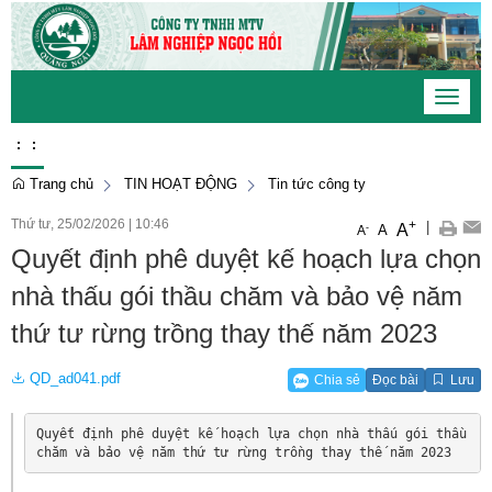
Toggle
navigat
:
:
Trang chủ
TIN HOẠT ĐỘNG
Tin tức công ty
Thứ tư, 25/02/2026
|
10:46
+
|
A
-
A
A
Quyết định phê duyệt kế hoạch lựa chọn
nhà thấu gói thầu chăm và bảo vệ năm
thứ tư rừng trồng thay thế năm 2023
QD_ad041.pdf
Chia sẻ
Đọc bài
Lưu
Quyết định phê duyệt kế hoạch lựa chọn nhà thấu gói thầu 
chăm và bảo vệ năm thứ tư rừng trồng thay thế năm 2023